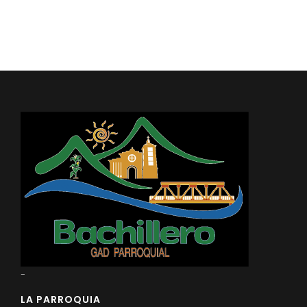
Convocatorias
GESTIÓN ADMINISTRATIVA
Plan de desarrollo y Ordenamiento Territorial - PD
Plan Anual Contratación - PAC
Plan Operativo Anual - POA
Convenios Institucionales
PRESUPUESTO: EJECUCIÓN Y REPORTES
Cédulas presupuestarias y balances
Procesos de contratación
Ejecución Presupuestaria
Obras y proyectos
-
LA PARROQUIA