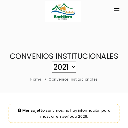
INICIO
LA PARROQUIA
CONVENIOS INSTITUCIONALES
RESEÑA HISTÓRICA
GAD
Historia Antigua
TRANSPARENCIA
Hidrografía
Home
Convenios institucionales
GESTIÓN Y PRESUPUESTO
Símbolos Cívicos
GESTIÓN INSTITUCIONAL
MECANISMOS DE PARTICIPACIÓN
GEOGRAFÍA
Sesiones Ordinarias
TURISMO
Ubicación
CIUDADANÍA ACTIVA
Mensaje!
Lo sentimos, no hay información para
Sesiones Extraordinarias
mostrar en período 2026.
Clima
Solicitud de acceso información pública
Resoluciones
NEW