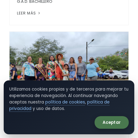
G.A.D. BACHILLERO
LEER MÁS
Utilizamos cookies propias y de terceros para mejorar tu
experiencia de navegación. Al continuar navegando
aceptas nuestra
política de cookies
,
política de
privacidad
y uso de datos.
Aceptar
14 de Octubre de 2025 a las 12:00