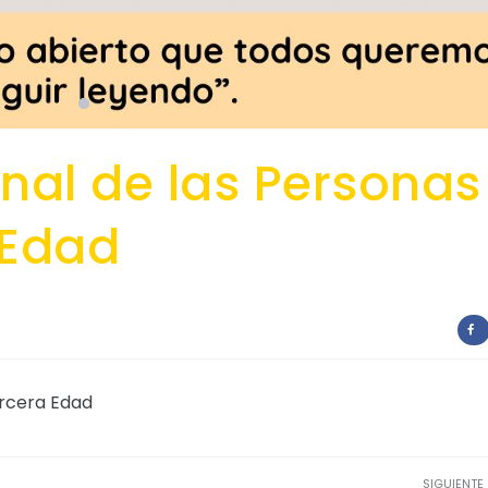
onal de las Personas
 Edad
ercera Edad
SIGUIENTE