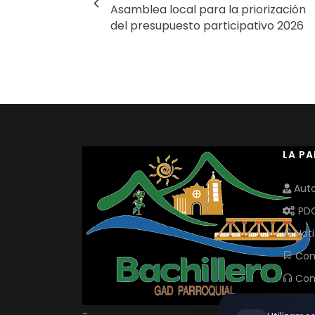
Asamblea local para la priorización
del presupuesto participativo 2026
LA P
Auto
PD
Noti
Com
Con
-