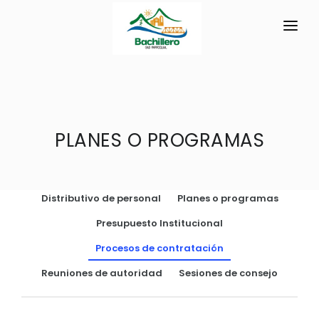
INICIO
LA PARROQUIA
RESEÑA HISTÓRICA
PLANES O PROGRAMAS
GAD
Historia Antigua
TRANSPARENCIA
Hidrografía
Distributivo de personal
Planes o programas
GESTIÓN Y PRESUPUESTO
Símbolos Cívicos
Presupuesto Institucional
GESTIÓN INSTITUCIONAL
MECANISMOS DE PARTICIPACIÓN
GEOGRAFÍA
Procesos de contratación
Sesiones Ordinarias
TURISMO
Ubicación
CIUDADANÍA ACTIVA
Reuniones de autoridad
Sesiones de consejo
Sesiones Extraordinarias
Clima
Solicitud de acceso información pública
Resoluciones
NEW