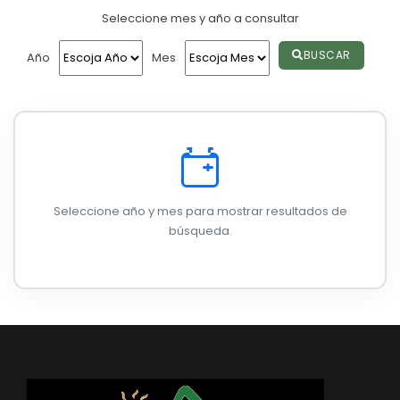
Seleccione mes y año a consultar
Convocatorias
GESTIÓN ADMINISTRATIVA
BUSCAR
Año
Mes
Plan de desarrollo y Ordenamiento Territorial - PD
Plan Anual Contratación - PAC
Plan Operativo Anual - POA
Convenios Institucionales
Seleccione año y mes para mostrar resultados de
PRESUPUESTO: EJECUCIÓN Y REPORTES
búsqueda.
Cédulas presupuestarias y balances
Procesos de contratación
Ejecución Presupuestaria
Obras y proyectos