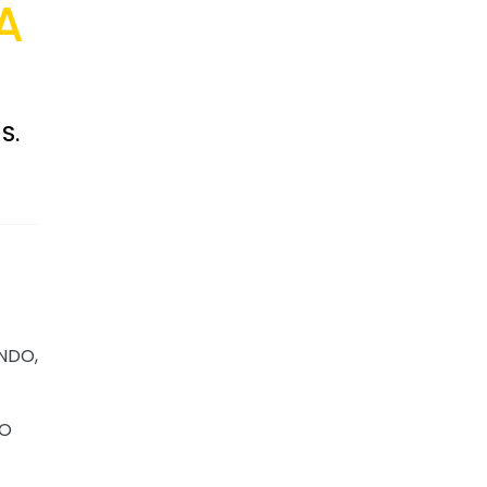
A
S.
NDO,
TO