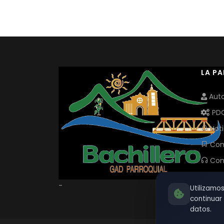
LA P
Auto
PD
Noti
Com
Con
-
Utilizamo
continua
datos.