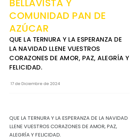
BELLAVISTA Y
Convocatorias
COMUNIDAD PAN DE
GESTIÓN ADMINISTRATIVA
AZÚCAR
Plan de desarrollo y Ordenamiento Territorial - PD
QUE LA TERNURA Y LA ESPERANZA DE
Plan Anual Contratación - PAC
LA NAVIDAD LLENE VUESTROS
Plan Operativo Anual - POA
CORAZONES DE AMOR, PAZ, ALEGRÍA Y
Convenios Institucionales
FELICIDAD.
PRESUPUESTO: EJECUCIÓN Y REPORTES
17 de Diciembre de 2024
Cédulas presupuestarias y balances
Procesos de contratación
Ejecución Presupuestaria
QUE LA TERNURA Y LA ESPERANZA DE LA NAVIDAD
Obras y proyectos
LLENE VUESTROS CORAZONES DE AMOR, PAZ,
ALEGRÍA Y FELICIDAD.